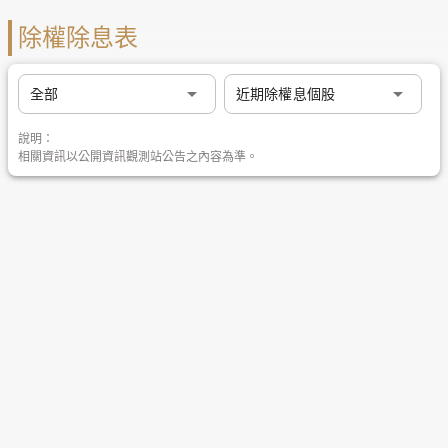
除權除息表
arrow_drop_down
arrow_drop_down
全部
近期除權息個股
說明：
相關資訊以公開資訊觀測站公告之內容為準。